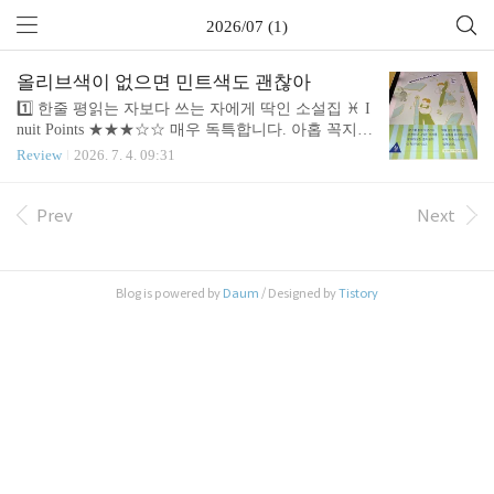
2026/07 (1)
올리브색이 없으면 민트색도 괜찮아
1️⃣ 한줄 평읽는 자보다 쓰는 자에게 딱인 소설집 ♓ I
nuit Points ★★★☆☆ 매우 독특합니다. 아홉 꼭지
이야기가 다 다르지만 어떤 문구가 꼭 나옵니다. 어
Review
2026. 7. 4. 09:31
느 이야기에선 꽤 중심 소재이고, 어떤 이야기에서는
성격을 드러내는 소재이기도 하고, 어떤 이야기에선
아예 문구 자체가 주인공입니다. 모든 글에, 문구가
Prev
Next
일상인 고등학생들이 등장하고, 매우 섬세하고 생동
감 있는 묘사가 강점입니다. 책은 덜 좋아하더라도,
문구 좋아하는 사람은 꼭 보시라고 추천하고 싶습니
Blog is powered by
Daum
/ Designed by
Tistory
다. 🎢 Stories Related 구한나리 작가는 부산의 수학교
사입니다.조선일보 판타지 문학상 대상을 포함 다수
의 작품을 낸 소설가이기도 합니다.구한나리, 2022
🗨️ 좀 더 자세한 이야기 우선 이 책의 미덕인 소재가
된 문구들부..