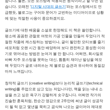
합니다.
물론, 모든 포스팅에 적용되는 원칙이라고 할 수는 없
습니다. 오래전 '
디지털 시대의 글쓰기
'라는 포스팅에서도 언
급했듯, 블로그는 구어와 문어가 교번하는 미디어이므로 상황
에 맞는 적절한 사용이 중요하겠지요.
글쓰기에 대한 배움을 소설로 한정해도 이 책은 쓸만합니다.
평소에 꼼꼼한 관찰로 여럿의 가공 인물을 만들어 두었다가 적
절한 작품에 캐스팅하는 방법이나, 글이 될만한 모티브를 줄기
세포처럼 오랜 시간 동안 배양하여 보다 완전하고 풍성한 이야
기로 엮어내는 방법은 눈여겨 볼 만 합니다. 어쩌면, 회사일로
바빠 자주 포스팅을 못하는 대신, 틈틈히 재미난 발상을 메모
해 두었다가 글로 내려쓰는 제 블로깅 습관과 유사하여 동질감
마저 느껴집니다.
창작적 글쓰기 (creative writing)보다 논리적 글쓰기(technical
writing)를 주업으로 삼고 있는 저입니다만, 책을 읽는 내내 소
설을 쓰고 싶은 욕구가 강렬하게 솟구칩니다. 어쩌면 작가의
진솔한 훈육처럼, 한순간 영감으로 2주만에 써낸 글이 성공작
이 될 턱 없고 몇년을 묵히고 곰삭혀 나오는 글이어야 제대로