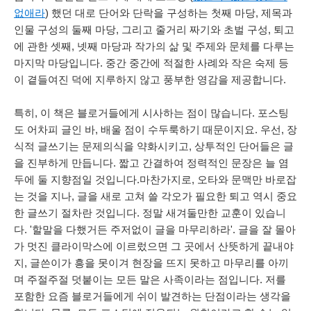
없애라
) 했던 대로 단어와 단락을 구성하는 첫째 마당, 제목과
인물 구성의 둘째 마당, 그리고 줄거리 짜기와 초벌 구성, 퇴고
에 관한 셋째, 넷째 마당과 작가의 삶 및 주제와 문체를 다루는
마지막 마당입니다. 중간 중간에 적절한 사례와 작은 숙제 등
이 곁들여진 덕에 지루하지 않고 풍부한 영감을 제공합니다.
특히, 이 책은 블로거들에게 시사하는 점이 많습니다. 포스팅
도 어차피 글인 바, 배울 점이 수두룩하기 때문이지요. 우선, 장
식적 글쓰기는 문제의식을 약화시키고, 상투적인 단어들은 글
을 진부하게 만듭니다. 짧고 간결하여 정력적인 문장은 늘 염
두에 둘 지향점일 것입니다.마찬가지로, 오타와 문맥만 바로잡
는 것을 지나, 글을 새로 고쳐 쓸 각오가 필요한 퇴고 역시 중요
한 글쓰기 절차란 것입니다.
정말 새겨둘만한 교훈이 있습니
다. '할말을 다했거든 주저없이 글을 마무리하라'.
글을 잘 몰아
가 멋진 클라이막스에 이르렀으면 그 곳에서 산뜻하게 끝내야
지,
글쓴이가 흥을 못이겨 현장을 뜨지 못하고 마무리를 아끼
며 주절주절 덧붙이는 모든 말은 사족이라는 점입니다. 저를
포함한 요즘 블로거들에게 쉬이 발견하는 단점이라는 생각을